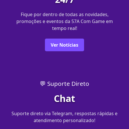
Fique por dentro de todas as novidades,
promoções e eventos da 57A Com Game em
tempo real!
Ver Notícias
💬 Suporte Direto
Chat
Suporte direto via Telegram, respostas rápidas e
atendimento personalizado!