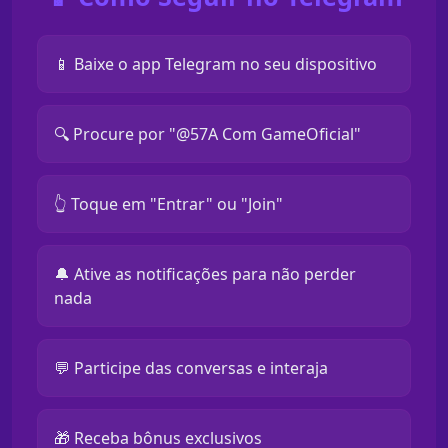
📱 Baixe o app Telegram no seu dispositivo
🔍 Procure por "@57A Com GameOficial"
👆 Toque em "Entrar" ou "Join"
🔔 Ative as notificações para não perder
nada
💬 Participe das conversas e interaja
🎁 Receba bônus exclusivos