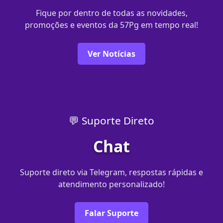
Fique por dentro de todas as novidades,
promoções e eventos da 57Pg em tempo real!
Ver Notícias
💬 Suporte Direto
Chat
Suporte direto via Telegram, respostas rápidas e
atendimento personalizado!
Falar Suporte