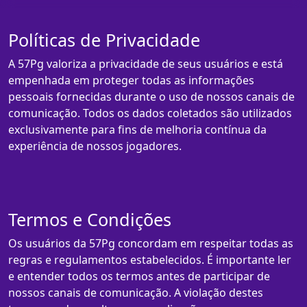
Políticas de Privacidade
A 57Pg valoriza a privacidade de seus usuários e está
empenhada em proteger todas as informações
pessoais fornecidas durante o uso de nossos canais de
comunicação. Todos os dados coletados são utilizados
exclusivamente para fins de melhoria contínua da
experiência de nossos jogadores.
Termos e Condições
Os usuários da 57Pg concordam em respeitar todas as
regras e regulamentos estabelecidos. É importante ler
e entender todos os termos antes de participar de
nossos canais de comunicação. A violação destes