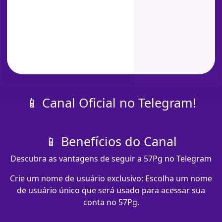
📱 Canal Oficial no Telegram!
📱 Benefícios do Canal
Descubra as vantagens de seguir a 57Pg no Telegram
Crie um nome de usuário exclusivo: Escolha um nome
de usuário único que será usado para acessar sua
conta no 57Pg.