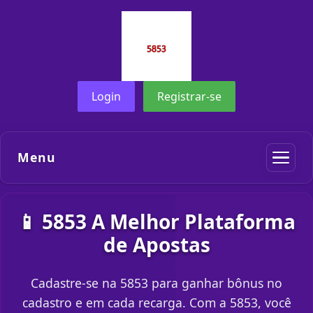
Login
Registrar-se
Menu
📱 5853 A Melhor Plataforma
de Apostas
Cadastre-se na 5853 para ganhar bônus no
cadastro e em cada recarga. Com a 5853, você