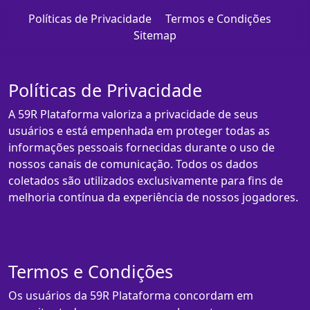
Políticas de Privacidade
Termos e Condições
Sitemap
Políticas de Privacidade
A 59R Plataforma valoriza a privacidade de seus
usuários e está empenhada em proteger todas as
informações pessoais fornecidas durante o uso de
nossos canais de comunicação. Todos os dados
coletados são utilizados exclusivamente para fins de
melhoria contínua da experiência de nossos jogadores.
Termos e Condições
Os usuários da 59R Plataforma concordam em