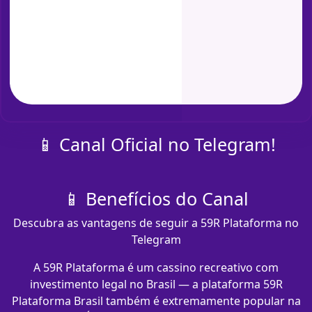
📱 Canal Oficial no Telegram!
📱 Benefícios do Canal
Descubra as vantagens de seguir a 59R Plataforma no
Telegram
A 59R Plataforma é um cassino recreativo com
investimento legal no Brasil — a plataforma 59R
Plataforma Brasil também é extremamente popular na