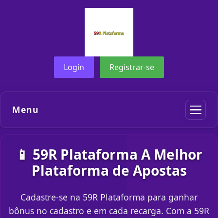
Login
Registrar-se
Menu
📱 59R Plataforma A Melhor
Plataforma de Apostas
Cadastre-se na 59R Plataforma para ganhar
bônus no cadastro e em cada recarga. Com a 59R