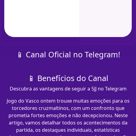
📱 Canal Oficial no Telegram!
📱 Benefícios do Canal
Descubra as vantagens de seguir a 5JJ no Telegram
Jogo do Vasco ontem trouxe muitas emoções para os
torcedores cruzmaltinos, com um confronto que
prometia fortes emoções e não decepcionou. Neste
artigo, vamos detalhar todos os acontecimentos da
partida, os destaques individuais, estatísticas