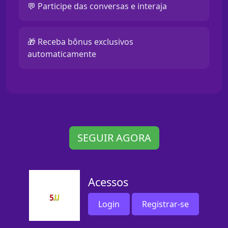
💬 Participe das conversas e interaja
🎁 Receba bônus exclusivos
automaticamente
SEGUIR AGORA
Acessos
Login
Registrar-se