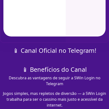
📱 Canal Oficial no Telegram!
📱 Benefícios do Canal
Descubra as vantagens de seguir a 5Win Login no
Telegram
Jogos simples, mas repletos de diversão — a 5Win Login
trabalha para ser o cassino mais justo e acessível da
internet.