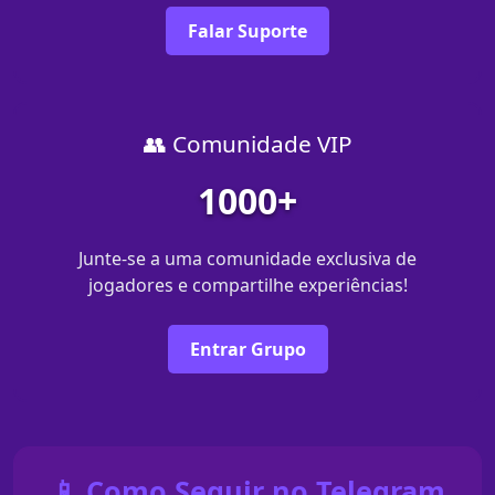
Falar Suporte
👥 Comunidade VIP
1000+
Junte-se a uma comunidade exclusiva de
jogadores e compartilhe experiências!
Entrar Grupo
📱 Como Seguir no Telegram