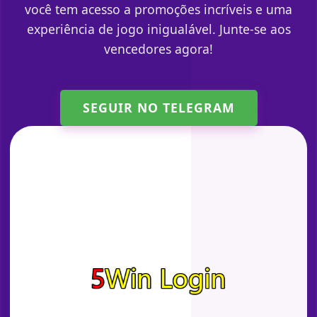
você tem acesso a promoções incríveis e uma
experiência de jogo inigualável. Junte-se aos
vencedores agora!
SEGUIR NO TELEGRAM