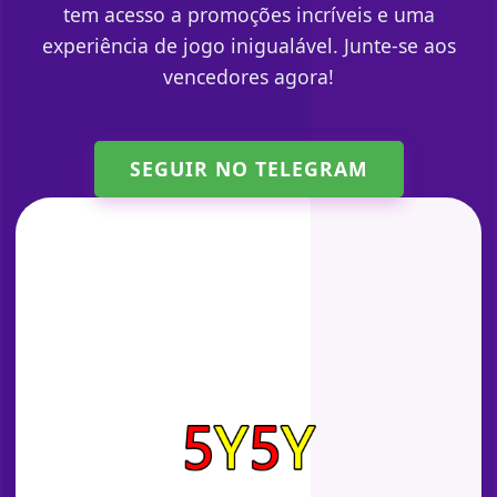
tem acesso a promoções incríveis e uma
experiência de jogo inigualável. Junte-se aos
vencedores agora!
SEGUIR NO TELEGRAM