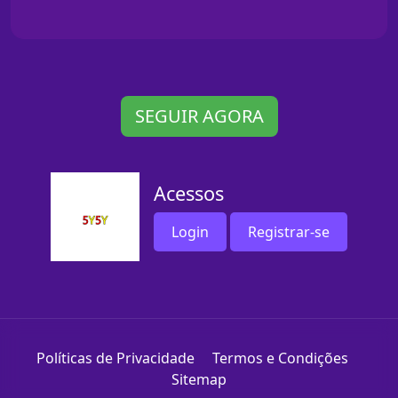
SEGUIR AGORA
Acessos
Login
Registrar-se
Políticas de Privacidade
Termos e Condições
Sitemap