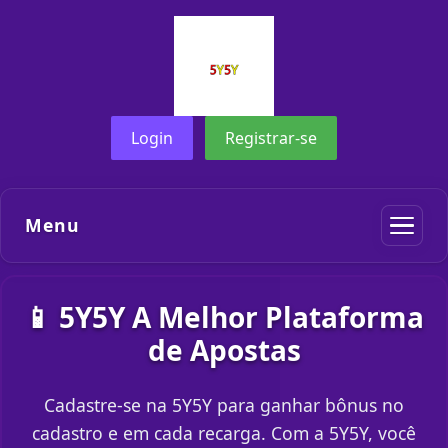
Login
Registrar-se
Menu
📱 5Y5Y A Melhor Plataforma
de Apostas
Cadastre-se na 5Y5Y para ganhar bônus no
cadastro e em cada recarga. Com a 5Y5Y, você