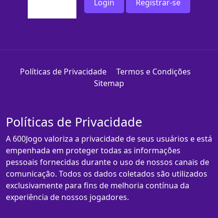
Login
Registrar-se
Políticas de Privacidade
Termos e Condições
Sitemap
Políticas de Privacidade
A 600Jogo valoriza a privacidade de seus usuários e está
empenhada em proteger todas as informações
pessoais fornecidas durante o uso de nossos canais de
comunicação. Todos os dados coletados são utilizados
exclusivamente para fins de melhoria contínua da
experiência de nossos jogadores.