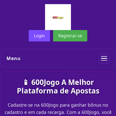
Login
Registrar-se
Menu
📱 600Jogo A Melhor
Plataforma de Apostas
Cadastre-se na 600Jogo para ganhar bônus no
cadastro e em cada recarga. Com a 600Jogo, você