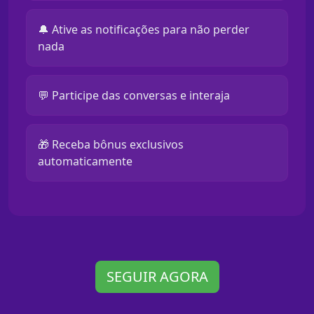
🔔 Ative as notificações para não perder
nada
💬 Participe das conversas e interaja
🎁 Receba bônus exclusivos
automaticamente
SEGUIR AGORA