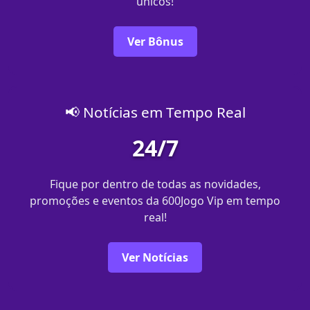
únicos!
Ver Bônus
📢 Notícias em Tempo Real
24/7
Fique por dentro de todas as novidades,
promoções e eventos da 600Jogo Vip em tempo
real!
Ver Notícias