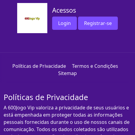
Acessos
Login
Registrar-se
Políticas de Privacidade
Termos e Condições
Sitemap
Políticas de Privacidade
A 600Jogo Vip valoriza a privacidade de seus usuários e
está empenhada em proteger todas as informações
pessoais fornecidas durante o uso de nossos canais de
comunicação. Todos os dados coletados são utilizados