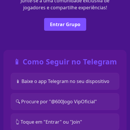
Junte-se a uma comunidade exclusiva de
jogadores e compartilhe experiências!
Entrar Grupo
📱 Como Seguir no Telegram
📱 Baixe o app Telegram no seu dispositivo
🔍 Procure por "@600Jogo VipOficial"
👆 Toque em "Entrar" ou "Join"