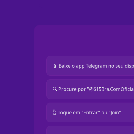
📱 Baixe o app Telegram no seu disp
🔍 Procure por "@615Bra.ComOficia
👆 Toque em "Entrar" ou "Join"