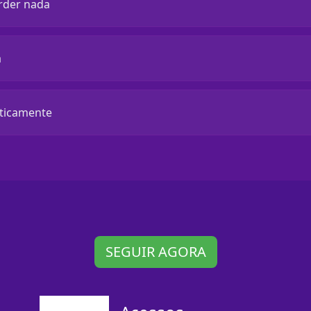
erder nada
a
aticamente
SEGUIR AGORA