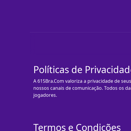
Políticas de Privacida
A 615Bra.Com valoriza a privacidade de se
nossos canais de comunicação. Todos os dad
jogadores.
Termos e Condições