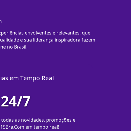
m
periências envolventes e relevantes, que
ualidade e sua liderança inspiradora fazem
ne no Brasil.
cias em Tempo Real
24/7
e todas as novidades, promoções e
615Bra.Com em tempo real!