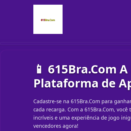
📱 615Bra.Com A
Plataforma de A
Cadastre-se na 615Bra.Com para ganha
cada recarga. Com a 615Bra.Com, você
incríveis e uma experiência de jogo inig
vencedores agora!