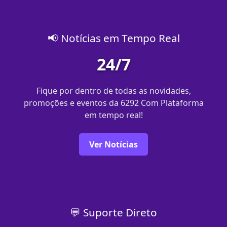
📢 Notícias em Tempo Real
24/7
Fique por dentro de todas as novidades,
promoções e eventos da 6292 Com Plataforma
em tempo real!
Ver Notícias
💬 Suporte Direto