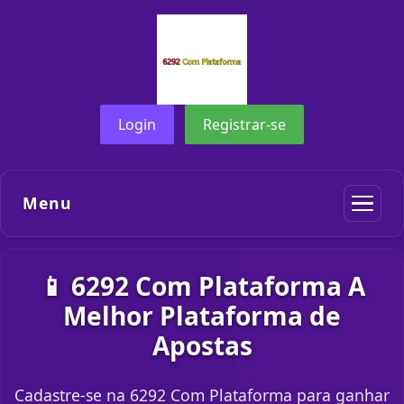
Login
Registrar-se
Menu
📱 6292 Com Plataforma A
Melhor Plataforma de
Apostas
Cadastre-se na 6292 Com Plataforma para ganhar