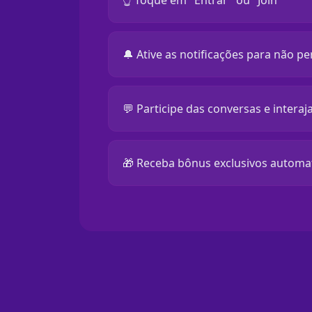
👆 Toque em "Entrar" ou "Join"
🔔 Ative as notificações para não p
💬 Participe das conversas e interaj
🎁 Receba bônus exclusivos autom