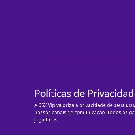
Políticas de Privacida
A 65X Vip valoriza a privacidade de seus u
nossos canais de comunicação. Todos os dad
jogadores.