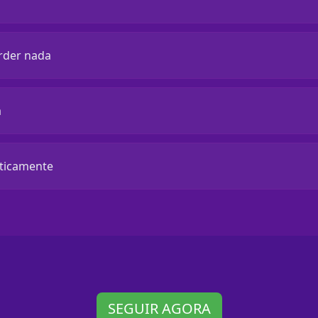
erder nada
a
aticamente
SEGUIR AGORA