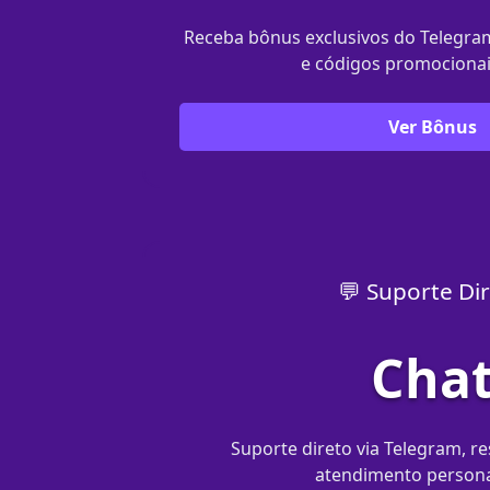
Receba bônus exclusivos do Telegra
e códigos promocionai
Ver Bônus
💬 Suporte Di
Cha
Suporte direto via Telegram, r
atendimento persona