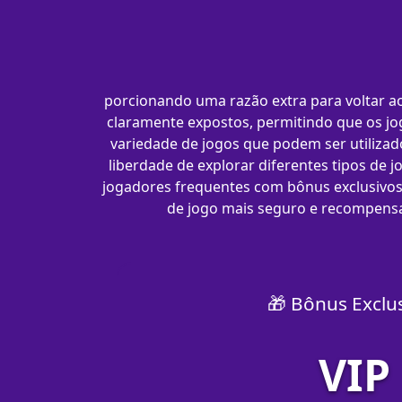
porcionando uma razão extra para voltar 
claramente expostos, permitindo que os jog
variedade de jogos que podem ser utilizad
liberdade de explorar diferentes tipos de 
jogadores frequentes com bônus exclusivos,
de jogo mais seguro e recompensad
🎁 Bônus Exclu
VIP