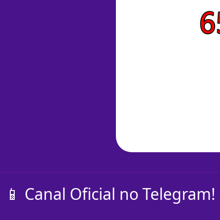
📱 Canal Oficial no Telegram!