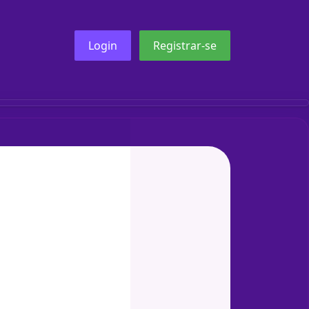
Login
Registrar-se