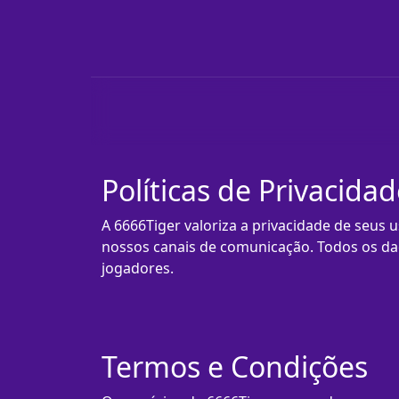
Políticas de Privacida
A 6666Tiger valoriza a privacidade de seus
nossos canais de comunicação. Todos os dad
jogadores.
Termos e Condições