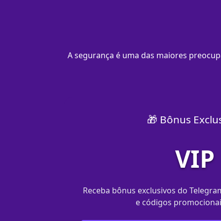
A segurança é uma das maiores preocupa
🎁 Bônus Exclu
VIP
Receba bônus exclusivos do Telegra
e códigos promocionai