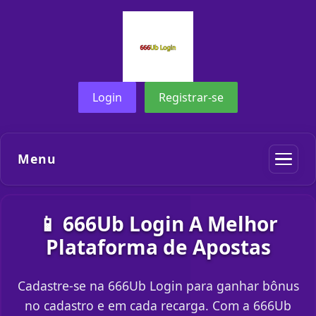
Login
Registrar-se
Menu
📱 666Ub Login A Melhor
Plataforma de Apostas
Cadastre-se na 666Ub Login para ganhar bônus
no cadastro e em cada recarga. Com a 666Ub