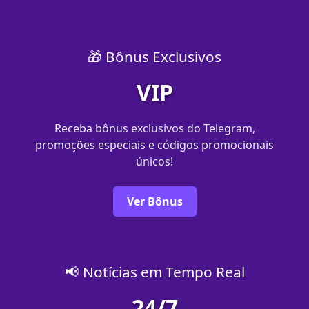
🎁 Bônus Exclusivos
VIP
Receba bônus exclusivos do Telegram,
promoções especiais e códigos promocionais
únicos!
Ver Bônus
📢 Notícias em Tempo Real
24/7