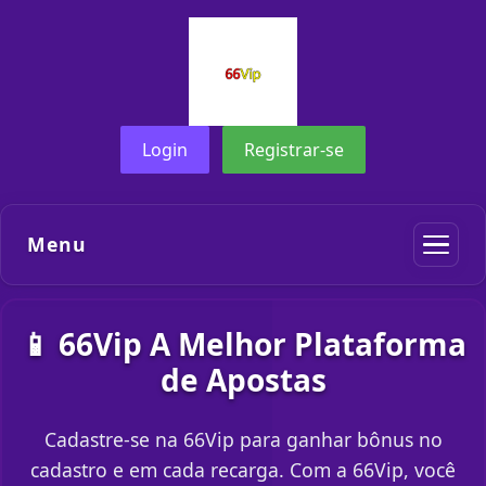
Login
Registrar-se
Menu
📱 66Vip A Melhor Plataforma
de Apostas
Cadastre-se na 66Vip para ganhar bônus no
cadastro e em cada recarga. Com a 66Vip, você