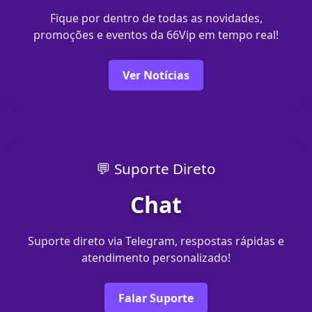
Fique por dentro de todas as novidades,
promoções e eventos da 66Vip em tempo real!
Ver Notícias
💬 Suporte Direto
Chat
Suporte direto via Telegram, respostas rápidas e
atendimento personalizado!
Falar Suporte