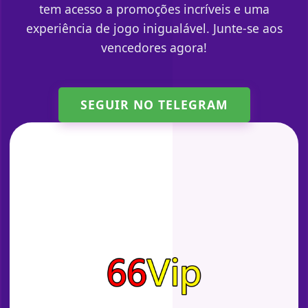
tem acesso a promoções incríveis e uma
experiência de jogo inigualável. Junte-se aos
vencedores agora!
SEGUIR NO TELEGRAM