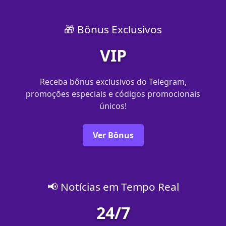
🎁 Bônus Exclusivos
VIP
Receba bônus exclusivos do Telegram,
promoções especiais e códigos promocionais
únicos!
Ver Bônus
📢 Notícias em Tempo Real
24/7