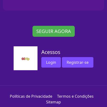
SEGUIR AGORA
Acessos
Login
Registrar-se
Políticas de Privacidade
Termos e Condições
Sitemap