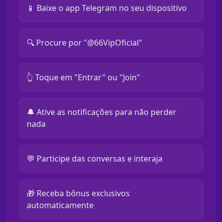
📱 Baixe o app Telegram no seu dispositivo
🔍 Procure por "@66VipOficial"
👆 Toque em "Entrar" ou "Join"
🔔 Ative as notificações para não perder
nada
💬 Participe das conversas e interaja
🎁 Receba bônus exclusivos
automaticamente