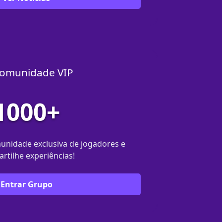
Comunidade VIP
1000+
unidade exclusiva de jogadores e
rtilhe experiências!
Entrar Grupo