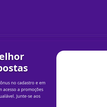
elhor
postas
bônus no cadastro e em
em acesso a promoções
ualável. Junte-se aos