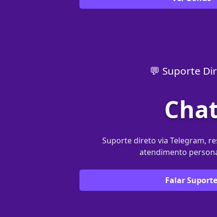
💬 Suporte Di
Cha
Suporte direto via Telegram, r
atendimento persona
Falar Suport