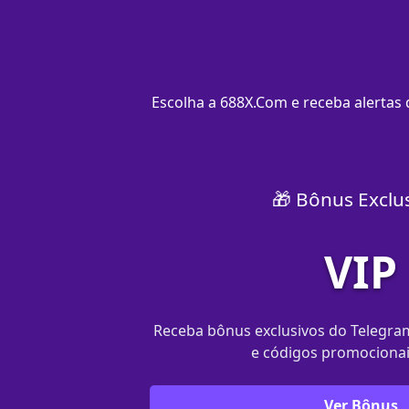
Escolha a 688X.Com e receba alertas 
🎁 Bônus Exclu
VIP
Receba bônus exclusivos do Telegra
e códigos promocionai
Ver Bônus