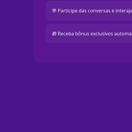
💬 Participe das conversas e interaj
🎁 Receba bônus exclusivos autom