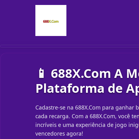
📱 688X.Com A M
Plataforma de A
Cadastre-se na 688X.Com para ganhar 
cada recarga. Com a 688X.Com, você t
incríveis e uma experiência de jogo inig
vencedores agora!