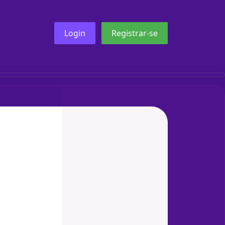
Login
Registrar-se