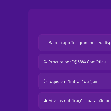
📱 Baixe o app Telegram no seu disp
🔍 Procure por "@688X.ComOficial"
👆 Toque em "Entrar" ou "Join"
🔔 Ative as notificações para não p