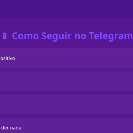
📱 Como Seguir no Telegram
ositivo
erder nada