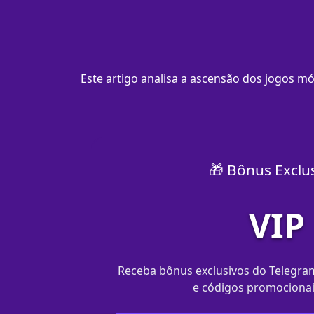
Este artigo analisa a ascensão dos jogos móv
🎁 Bônus Exclu
VIP
Receba bônus exclusivos do Telegra
e códigos promocionai