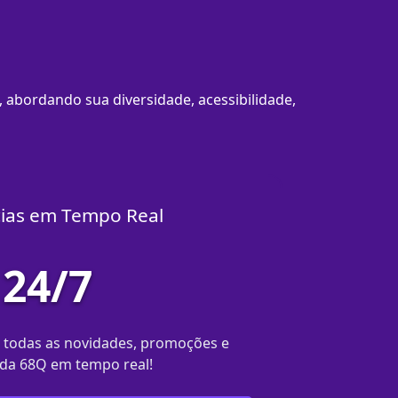
, abordando sua diversidade, acessibilidade,
cias em Tempo Real
24/7
e todas as novidades, promoções e
da 68Q em tempo real!