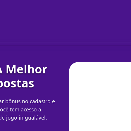
A Melhor
postas
r bônus no cadastro e
ocê tem acesso a
e jogo inigualável.