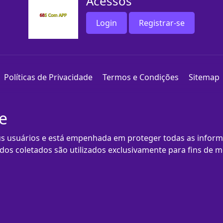
Acessos
Login
Registrar-se
Políticas de Privacidade
Termos e Condições
Sitemap
de
eus usuários e está empenhada em proteger todas as inform
os coletados são utilizados exclusivamente para fins de m