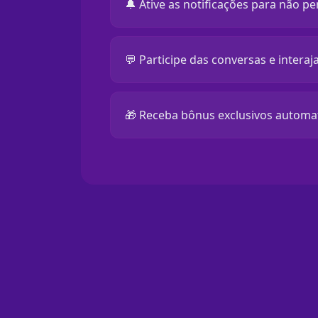
🔔 Ative as notificações para não p
💬 Participe das conversas e interaj
🎁 Receba bônus exclusivos autom