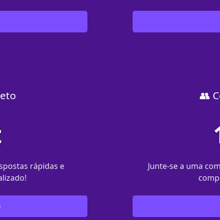
reto
👥 
t
espostas rápidas e
Junte-se a uma com
lizado!
compa
e