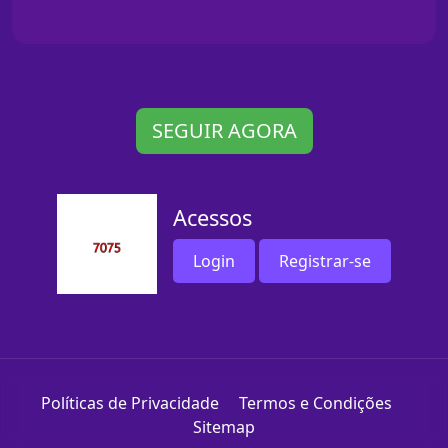
SEGUIR AGORA
Acessos
Login
Registrar-se
Políticas de Privacidade
Termos e Condições
Sitemap