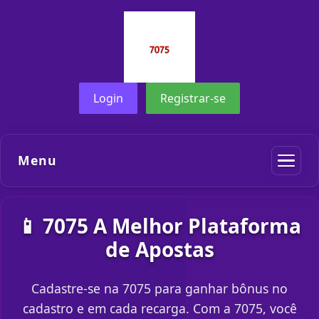
Login
Registrar-se
Menu
📱 7075 A Melhor Plataforma
de Apostas
Cadastre-se na 7075 para ganhar bônus no
cadastro e em cada recarga. Com a 7075, você