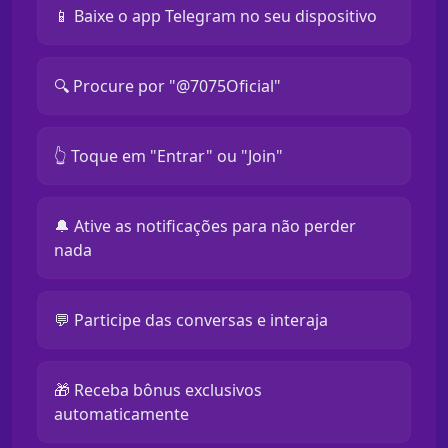
📱 Baixe o app Telegram no seu dispositivo
🔍 Procure por "@7075Oficial"
👆 Toque em "Entrar" ou "Join"
🔔 Ative as notificações para não perder
nada
💬 Participe das conversas e interaja
🎁 Receba bônus exclusivos
automaticamente