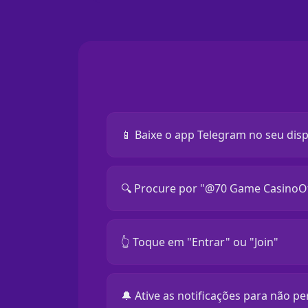
📱 Baixe o app Telegram no seu disp
🔍 Procure por "@70 Game CasinoOf
👆 Toque em "Entrar" ou "Join"
🔔 Ative as notificações para não p