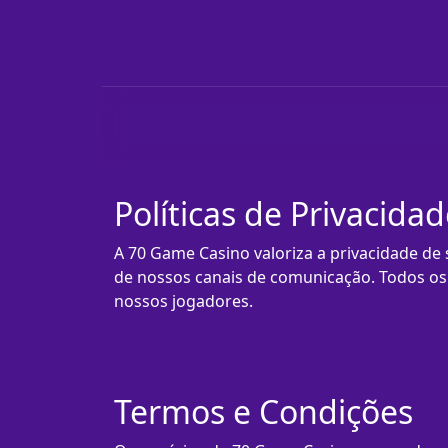
Políticas de Privacida
A 70 Game Casino valoriza a privacidade d
de nossos canais de comunicação. Todos os 
nossos jogadores.
Termos e Condições