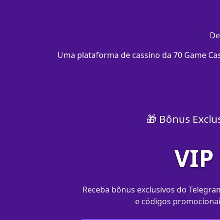
De
Uma plataforma de cassino da 70 Game Casin
🎁 Bônus Exclu
VIP
Receba bônus exclusivos do Telegra
e códigos promocionai