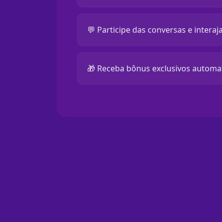
💬 Participe das conversas e interaj
🎁 Receba bônus exclusivos autom