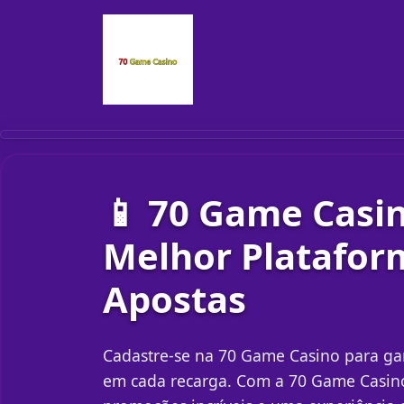
📱 70 Game Casi
Melhor Platafor
Apostas
Cadastre-se na 70 Game Casino para ga
em cada recarga. Com a 70 Game Casino