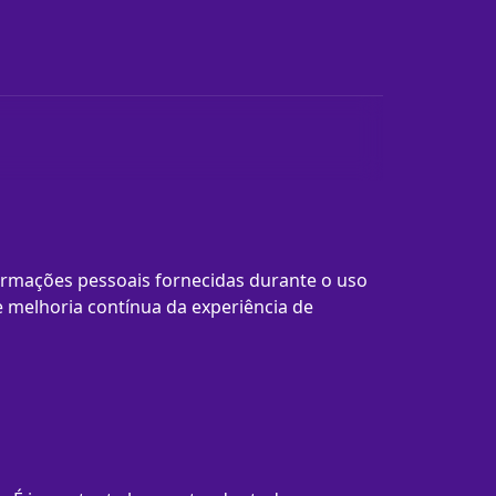
ormações pessoais fornecidas durante o uso
e melhoria contínua da experiência de