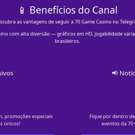
📱 Benefícios do Canal
scubra as vantagens de seguir a 70 Game Casino no Teleg
o com alta diversão — gráficos em HD, jogabilidade varia
brasileiros.
sivos
📢 Notí
m, promoções especiais
Fique por dentro d
s únicos!
eventos da 70