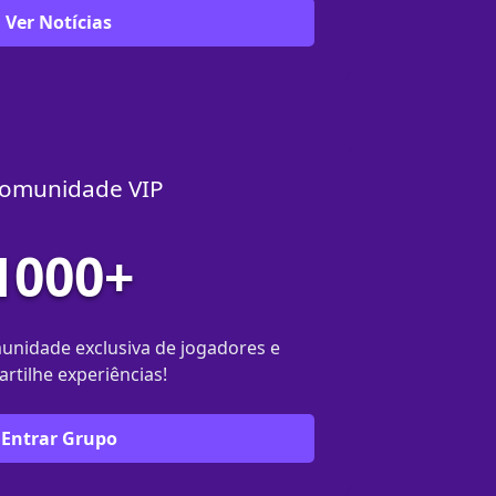
Ver Notícias
Comunidade VIP
1000+
unidade exclusiva de jogadores e
rtilhe experiências!
Entrar Grupo