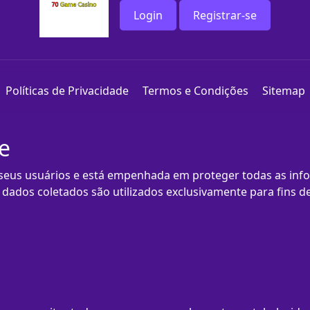
Login
Registrar-se
Políticas de Privacidade
Termos e Condições
Sitemap
de
e seus usuários e está empenhada em proteger todas as inf
dados coletados são utilizados exclusivamente para fins d