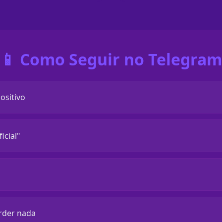
📱 Como Seguir no Telegram
ositivo
icial"
erder nada