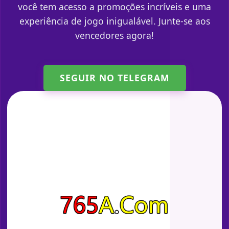
você tem acesso a promoções incríveis e uma
experiência de jogo inigualável. Junte-se aos
vencedores agora!
SEGUIR NO TELEGRAM