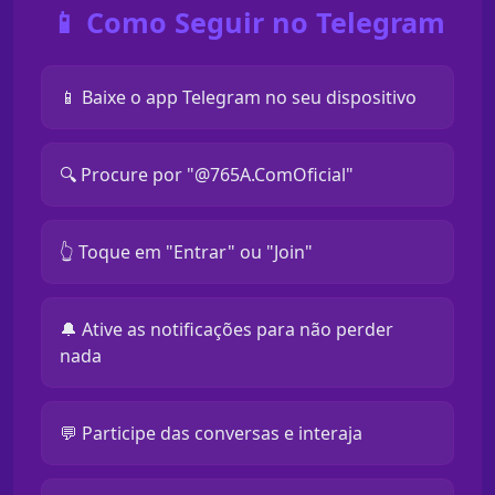
📱 Como Seguir no Telegram
📱 Baixe o app Telegram no seu dispositivo
🔍 Procure por "@765A.ComOficial"
👆 Toque em "Entrar" ou "Join"
🔔 Ative as notificações para não perder
nada
💬 Participe das conversas e interaja