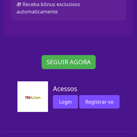
🎁 Receba bônus exclusivos
automaticamente
SEGUIR AGORA
Acessos
Login
Registrar-se