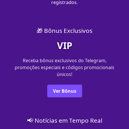
registrados.
🎁 Bônus Exclusivos
VIP
Receba bônus exclusivos do Telegram,
promoções especiais e códigos promocionais
únicos!
Ver Bônus
📢 Notícias em Tempo Real