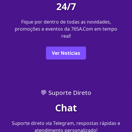
24/7
Fique por dentro de todas as novidades,
promoções e eventos da 765A.Com em tempo
real!
Ver Notícias
💬 Suporte Direto
Chat
Suporte direto via Telegram, respostas rápidas e
atendimento personalizado!