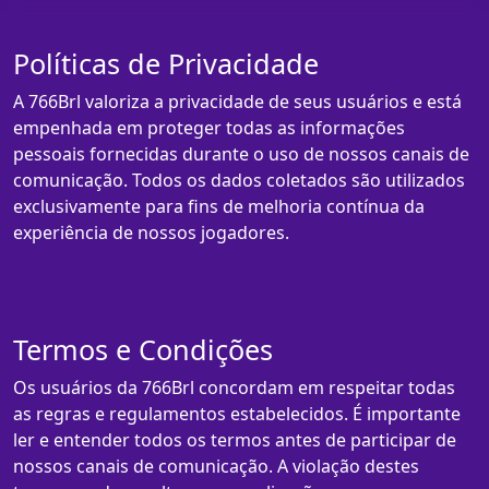
Políticas de Privacidade
A 766Brl valoriza a privacidade de seus usuários e está
empenhada em proteger todas as informações
pessoais fornecidas durante o uso de nossos canais de
comunicação. Todos os dados coletados são utilizados
exclusivamente para fins de melhoria contínua da
experiência de nossos jogadores.
Termos e Condições
Os usuários da 766Brl concordam em respeitar todas
as regras e regulamentos estabelecidos. É importante
ler e entender todos os termos antes de participar de
nossos canais de comunicação. A violação destes