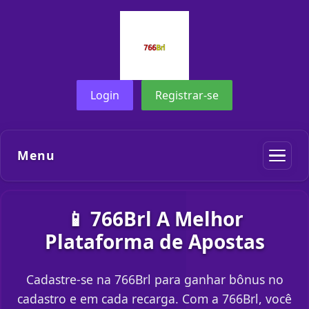
Login
Registrar-se
Menu
📱 766Brl A Melhor
Plataforma de Apostas
Cadastre-se na 766Brl para ganhar bônus no
cadastro e em cada recarga. Com a 766Brl, você