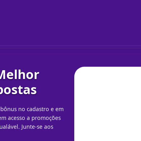
Melhor
postas
 bônus no cadastro e em
tem acesso a promoções
ualável. Junte-se aos