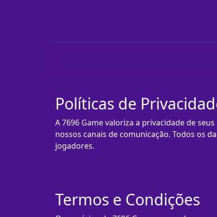
Políticas de Privacida
A 7696 Game valoriza a privacidade de seu
nossos canais de comunicação. Todos os dad
jogadores.
Termos e Condições