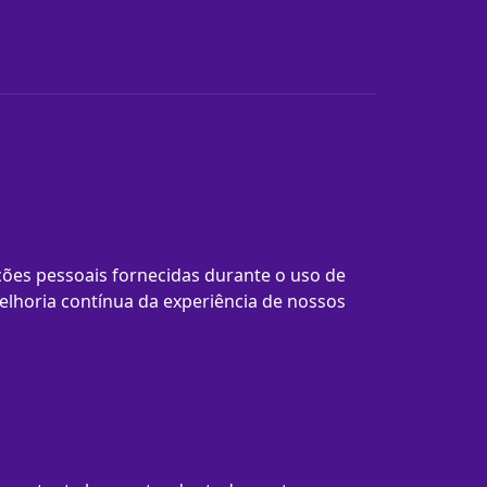
ões pessoais fornecidas durante o uso de
elhoria contínua da experiência de nossos