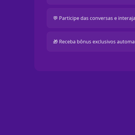
💬 Participe das conversas e interaj
🎁 Receba bônus exclusivos autom