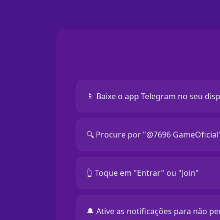
📱 Baixe o app Telegram no seu disp
🔍 Procure por "@7696 GameOficial
👆 Toque em "Entrar" ou "Join"
🔔 Ative as notificações para não p