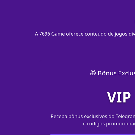
A 7696 Game oferece conteúdo de jogos dive
🎁 Bônus Exclu
VIP
Receba bônus exclusivos do Telegra
e códigos promocionai