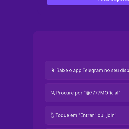
📱 Baixe o app Telegram no seu disp
🔍 Procure por "@7777MOficial"
👆 Toque em "Entrar" ou "Join"