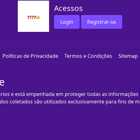
Acessos
Login
Registrar-se
Políticas de Privacidade
Termos e Condições
Sitemap
de
uários e está empenhada em proteger todas as informações 
os coletados são utilizados exclusivamente para fins de m