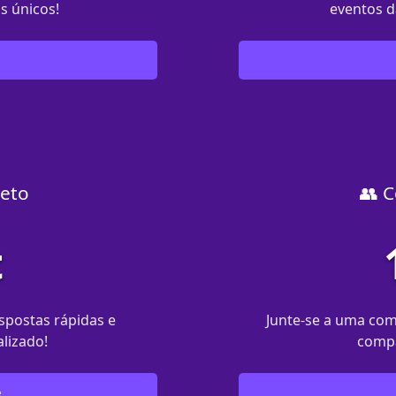
s únicos!
eventos d
reto
👥 
t
espostas rápidas e
Junte-se a uma com
lizado!
compa
e