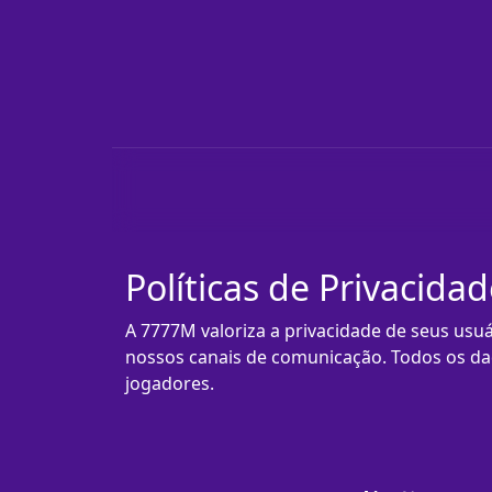
Políticas de Privacida
A 7777M valoriza a privacidade de seus us
nossos canais de comunicação. Todos os dad
jogadores.