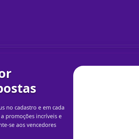
or
postas
us no cadastro e em cada
a promoções incríveis e
unte-se aos vencedores