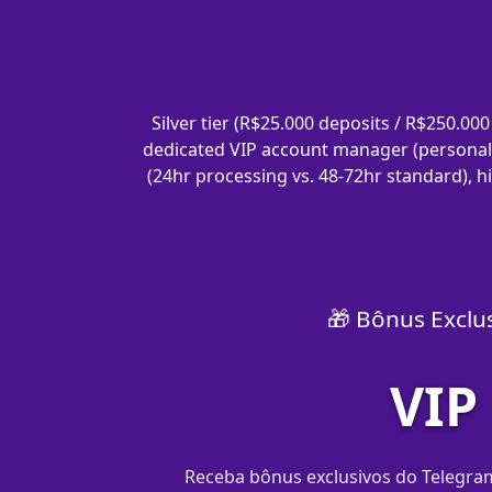
Silver tier (R$25.000 deposits / R$250.00
dedicated VIP account manager (personaliz
(24hr processing vs. 48-72hr standard), h
🎁 Bônus Exclu
VIP
Receba bônus exclusivos do Telegra