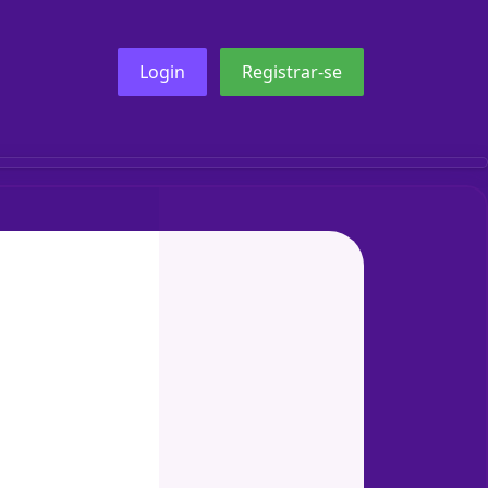
Login
Registrar-se