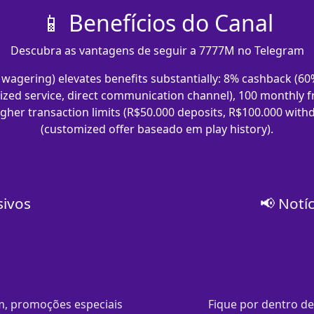
📱 Benefícios do Canal
Descubra as vantagens de seguir a 7777M no Telegram
0 wagering) elevates benefits substantially: 8% cashback (6
ed service, direct communication channel), 100 monthly fr
igher transaction limits (R$50.000 deposits, R$100.000 with
(customized offer baseado em play history).
sivos
📢 Notí
m, promoções especiais
Fique por dentro d