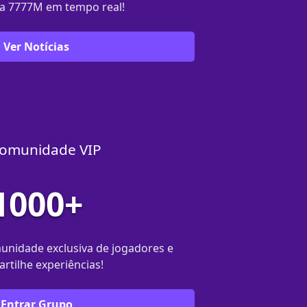
a 7777M em tempo real!
Ver Notícias
Comunidade VIP
1000+
unidade exclusiva de jogadores e
rtilhe experiências!
Entrar Grupo