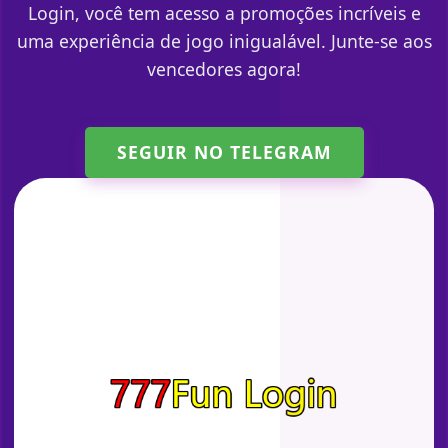
Login, você tem acesso a promoções incríveis e
uma experiência de jogo inigualável. Junte-se aos
vencedores agora!
SEGUIR NO TELEGRAM