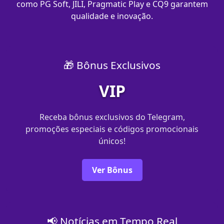
como PG Soft, JILI, Pragmatic Play e CQ9 garantem
qualidade e inovação.
🎁 Bônus Exclusivos
VIP
Receba bônus exclusivos do Telegram,
promoções especiais e códigos promocionais
únicos!
Ver Bônus
📢 Notícias em Tempo Real