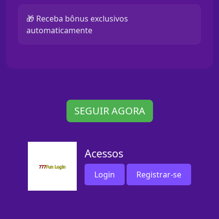
🎁 Receba bônus exclusivos
automaticamente
SEGUIR AGORA
Acessos
Login
Registrar-se