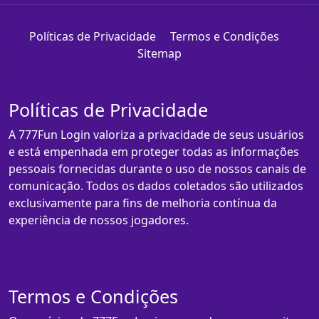
Políticas de Privacidade
Termos e Condições
Sitemap
Políticas de Privacidade
A 777Fun Login valoriza a privacidade de seus usuários
e está empenhada em proteger todas as informações
pessoais fornecidas durante o uso de nossos canais de
comunicação. Todos os dados coletados são utilizados
exclusivamente para fins de melhoria contínua da
experiência de nossos jogadores.
Termos e Condições