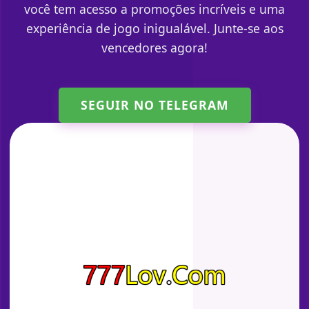
você tem acesso a promoções incríveis e uma
experiência de jogo inigualável. Junte-se aos
vencedores agora!
SEGUIR NO TELEGRAM