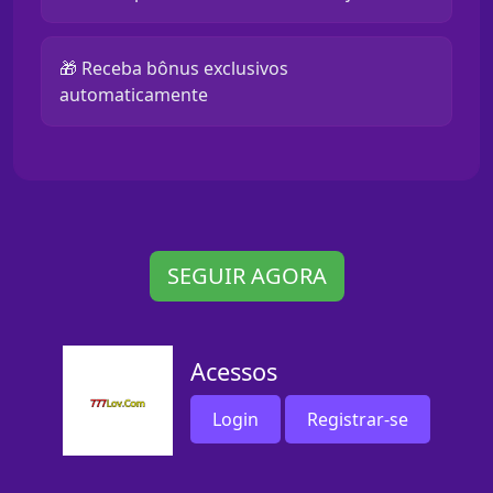
🎁 Receba bônus exclusivos
automaticamente
SEGUIR AGORA
Acessos
Login
Registrar-se