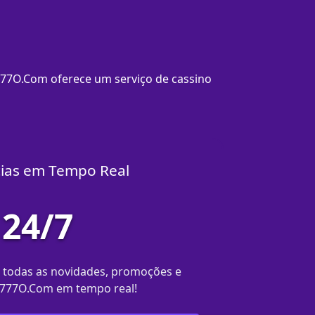
777O.Com oferece um serviço de cassino
cias em Tempo Real
24/7
e todas as novidades, promoções e
 777O.Com em tempo real!