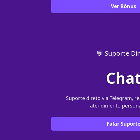
Ver Bônus
💬 Suporte Di
Cha
Suporte direto via Telegram, r
atendimento persona
Falar Suport