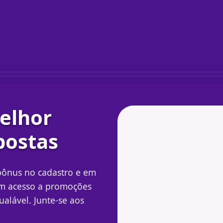
elhor
postas
bônus no cadastro e em
em acesso a promoções
ualável. Junte-se aos