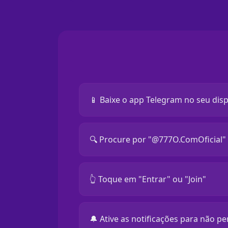
📱 Baixe o app Telegram no seu disp
🔍 Procure por "@777O.ComOficial"
👆 Toque em "Entrar" ou "Join"
🔔 Ative as notificações para não p