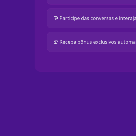
💬 Participe das conversas e interaj
🎁 Receba bônus exclusivos autom