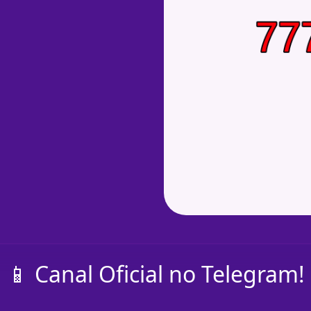
📱 Canal Oficial no Telegram!