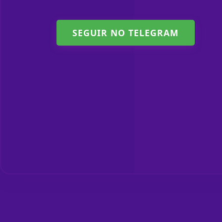
SEGUIR NO TELEGRAM