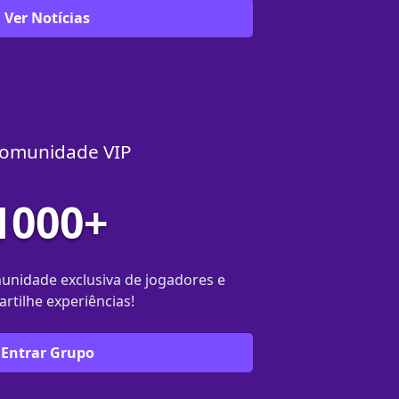
Ver Notícias
Comunidade VIP
1000+
unidade exclusiva de jogadores e
rtilhe experiências!
Entrar Grupo