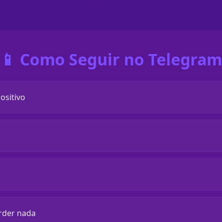
📱 Como Seguir no Telegram
ositivo
erder nada