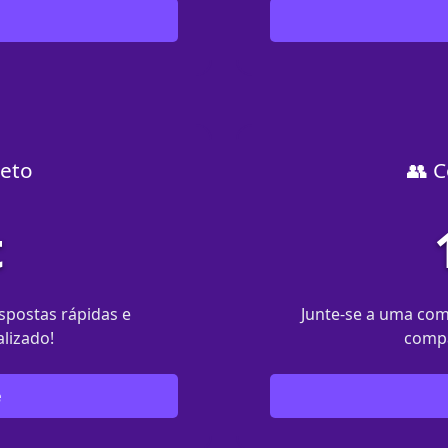
reto
👥 
t
espostas rápidas e
Junte-se a uma com
lizado!
compa
e