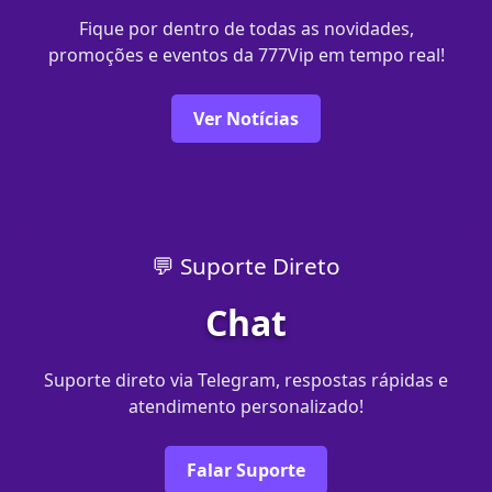
Fique por dentro de todas as novidades,
promoções e eventos da 777Vip em tempo real!
Ver Notícias
💬 Suporte Direto
Chat
Suporte direto via Telegram, respostas rápidas e
atendimento personalizado!
Falar Suporte