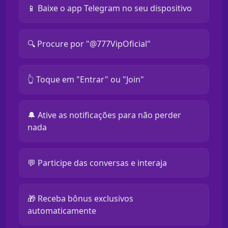
📱 Baixe o app Telegram no seu dispositivo
🔍 Procure por "@777VipOficial"
👆 Toque em "Entrar" ou "Join"
🔔 Ative as notificações para não perder
nada
💬 Participe das conversas e interaja
🎁 Receba bônus exclusivos
automaticamente