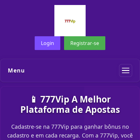
Login
Registrar-se
Menu
📱 777Vip A Melhor
Plataforma de Apostas
Cadastre-se na 777Vip para ganhar bônus no
cadastro e em cada recarga. Com a 777Vip, você