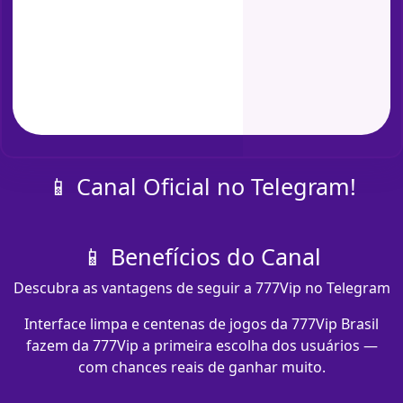
📱 Canal Oficial no Telegram!
📱 Benefícios do Canal
Descubra as vantagens de seguir a 777Vip no Telegram
Interface limpa e centenas de jogos da 777Vip Brasil
fazem da 777Vip a primeira escolha dos usuários —
com chances reais de ganhar muito.