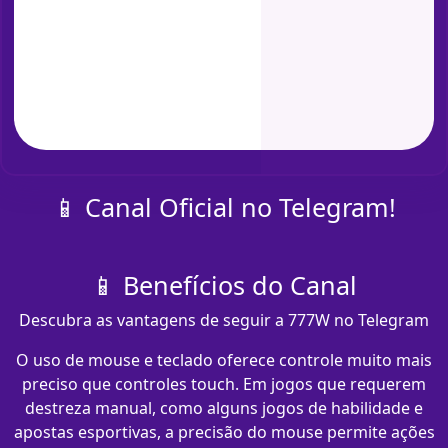
📱 Canal Oficial no Telegram!
📱 Benefícios do Canal
Descubra as vantagens de seguir a 777W no Telegram
O uso de mouse e teclado oferece controle muito mais
preciso que controles touch. Em jogos que requerem
destreza manual, como alguns jogos de habilidade e
apostas esportivas, a precisão do mouse permite ações