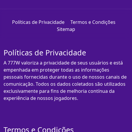
Políticas de Privacidade
Termos e Condições
Sitemap
Políticas de Privacidade
A 777W valoriza a privacidade de seus usuários e está
empenhada em proteger todas as informações
pessoais fornecidas durante o uso de nossos canais de
comunicação. Todos os dados coletados são utilizados
exclusivamente para fins de melhoria contínua da
experiência de nossos jogadores.
Termos e Condições