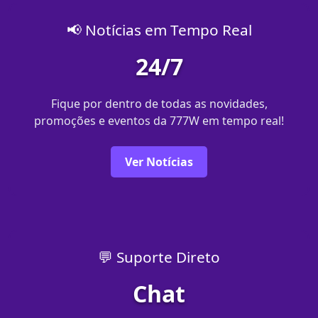
📢 Notícias em Tempo Real
24/7
Fique por dentro de todas as novidades,
promoções e eventos da 777W em tempo real!
Ver Notícias
💬 Suporte Direto
Chat