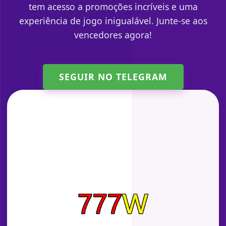
tem acesso a promoções incríveis e uma
experiência de jogo inigualável. Junte-se aos
vencedores agora!
SEGUIR NO TELEGRAM