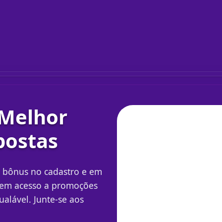
 Melhor
postas
 bônus no cadastro e em
tem acesso a promoções
ualável. Junte-se aos