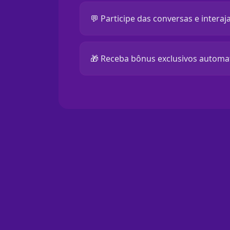
💬 Participe das conversas e interaj
🎁 Receba bônus exclusivos autom