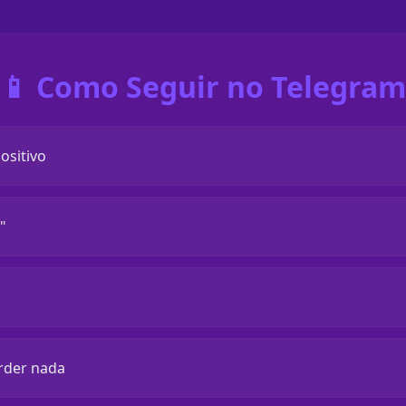
📱 Como Seguir no Telegram
ositivo
"
erder nada