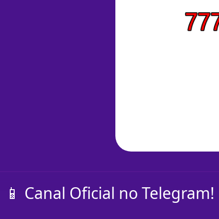
📱 Canal Oficial no Telegram!