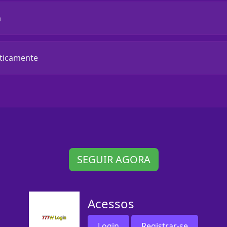
a
aticamente
SEGUIR AGORA
Acessos
Login
Registrar-se