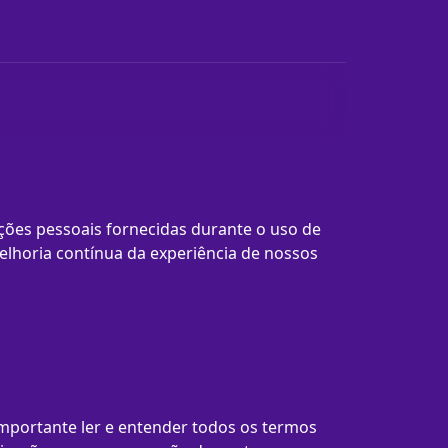
ções pessoais fornecidas durante o uso de
elhoria contínua da experiência de nossos
mportante ler e entender todos os termos