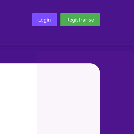
Login
Registrar-se