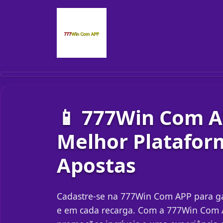
📱 777Win Com A
Melhor Platafor
Apostas
Cadastre-se na 777Win Com APP para g
e em cada recarga. Com a 777Win Com A