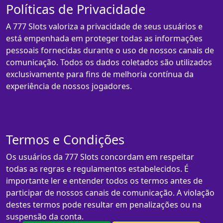
Políticas de Privacidade
A 777 Slots valoriza a privacidade de seus usuários e
está empenhada em proteger todas as informações
pessoais fornecidas durante o uso de nossos canais de
comunicação. Todos os dados coletados são utilizados
exclusivamente para fins de melhoria contínua da
experiência de nossos jogadores.
Termos e Condições
Os usuários da 777 Slots concordam em respeitar
todas as regras e regulamentos estabelecidos. É
importante ler e entender todos os termos antes de
participar de nossos canais de comunicação. A violação
destes termos pode resultar em penalizações ou na
suspensão da conta.