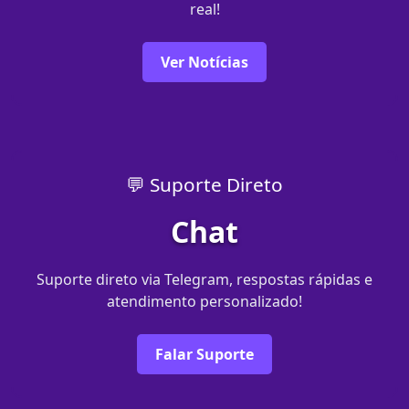
real!
Ver Notícias
💬 Suporte Direto
Chat
Suporte direto via Telegram, respostas rápidas e
atendimento personalizado!
Falar Suporte