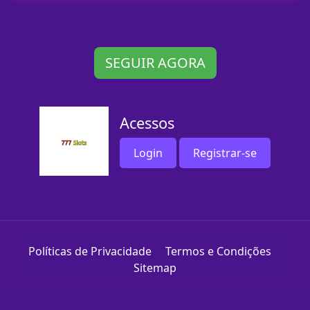
SEGUIR AGORA
Acessos
Login
Registrar-se
Políticas de Privacidade
Termos e Condições
Sitemap