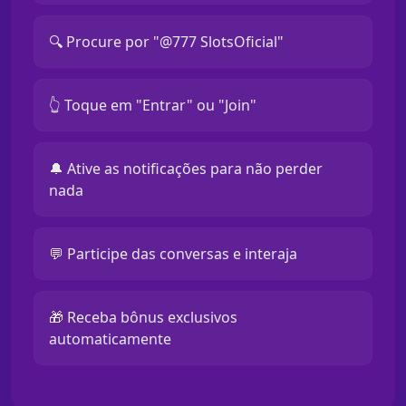
🔍 Procure por "@777 SlotsOficial"
👆 Toque em "Entrar" ou "Join"
🔔 Ative as notificações para não perder
nada
💬 Participe das conversas e interaja
🎁 Receba bônus exclusivos
automaticamente