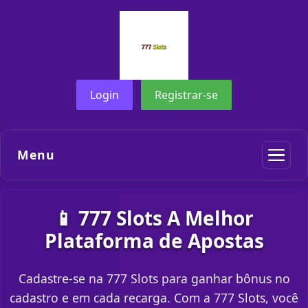
Login
Registrar-se
Menu
📱 777 Slots A Melhor
Plataforma de Apostas
Cadastre-se na 777 Slots para ganhar bônus no
cadastro e em cada recarga. Com a 777 Slots, você