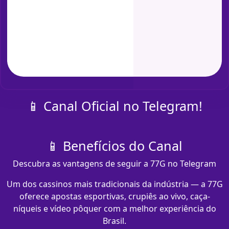
📱 Canal Oficial no Telegram!
📱 Benefícios do Canal
Descubra as vantagens de seguir a 77G no Telegram
Um dos cassinos mais tradicionais da indústria — a 77G
oferece apostas esportivas, crupiês ao vivo, caça-
níqueis e vídeo pôquer com a melhor experiência do
Brasil.