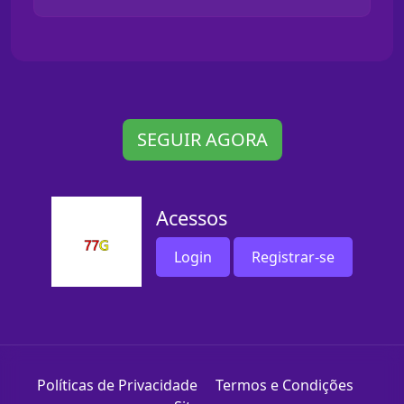
SEGUIR AGORA
Acessos
Login
Registrar-se
Políticas de Privacidade
Termos e Condições