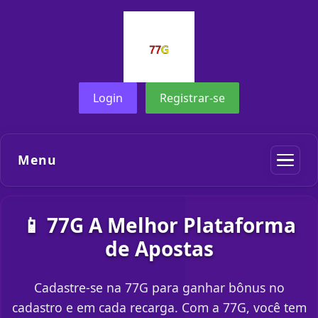
Login
Registrar-se
Menu
📱 77G A Melhor Plataforma
de Apostas
Cadastre-se na 77G para ganhar bônus no
cadastro e em cada recarga. Com a 77G, você tem