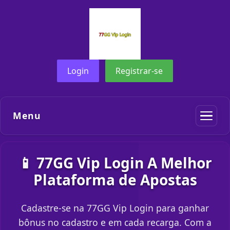
Login
Registrar-se
Menu
📱 77GG Vip Login A Melhor
Plataforma de Apostas
Cadastre-se na 77GG Vip Login para ganhar
bônus no cadastro e em cada recarga. Com a