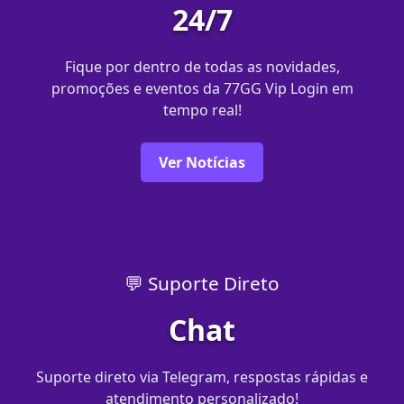
24/7
Fique por dentro de todas as novidades,
promoções e eventos da 77GG Vip Login em
tempo real!
Ver Notícias
💬 Suporte Direto
Chat
Suporte direto via Telegram, respostas rápidas e
atendimento personalizado!