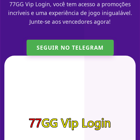
77GG Vip Login, você tem acesso a promoções
incríveis e uma experiência de jogo inigualável.
Junte-se aos vencedores agora!
SEGUIR NO TELEGRAM