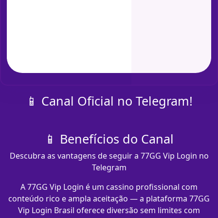
📱 Canal Oficial no Telegram!
📱 Benefícios do Canal
Descubra as vantagens de seguir a 77GG Vip Login no
Telegram
A 77GG Vip Login é um cassino profissional com
conteúdo rico e ampla aceitação — a plataforma 77GG
Vip Login Brasil oferece diversão sem limites com