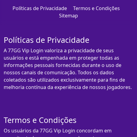
Políticas de Privacidade
Termos e Condições
Sitemap
Políticas de Privacidade
A 77GG Vip Login valoriza a privacidade de seus
usuários e está empenhada em proteger todas as
informações pessoais fornecidas durante o uso de
nossos canais de comunicação. Todos os dados
coletados são utilizados exclusivamente para fins de
melhoria contínua da experiência de nossos jogadores.
Termos e Condições
Os usuários da 77GG Vip Login concordam em