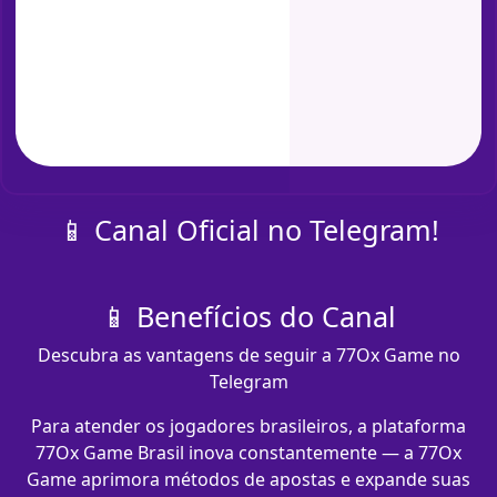
📱 Canal Oficial no Telegram!
📱 Benefícios do Canal
Descubra as vantagens de seguir a 77Ox Game no
Telegram
Para atender os jogadores brasileiros, a plataforma
77Ox Game Brasil inova constantemente — a 77Ox
Game aprimora métodos de apostas e expande suas