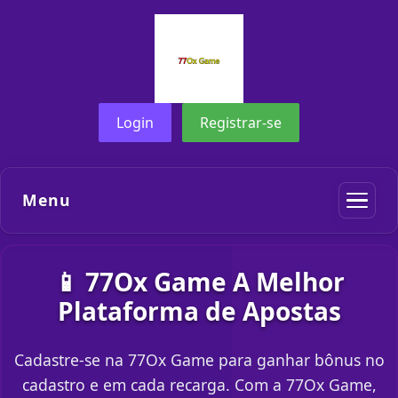
Login
Registrar-se
Menu
📱 77Ox Game A Melhor
Plataforma de Apostas
Cadastre-se na 77Ox Game para ganhar bônus no
cadastro e em cada recarga. Com a 77Ox Game,