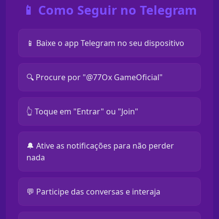
📱 Como Seguir no Telegram
📱 Baixe o app Telegram no seu dispositivo
🔍 Procure por "@77Ox GameOficial"
👆 Toque em "Entrar" ou "Join"
🔔 Ative as notificações para não perder
nada
💬 Participe das conversas e interaja