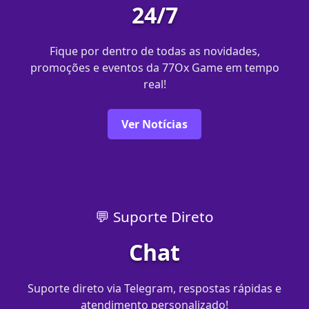
24/7
Fique por dentro de todas as novidades,
promoções e eventos da 77Ox Game em tempo
real!
Ver Notícias
💬 Suporte Direto
Chat
Suporte direto via Telegram, respostas rápidas e
atendimento personalizado!