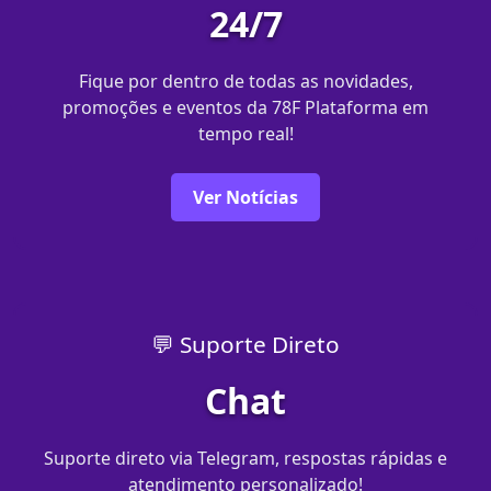
24/7
Fique por dentro de todas as novidades,
promoções e eventos da 78F Plataforma em
tempo real!
Ver Notícias
💬 Suporte Direto
Chat
Suporte direto via Telegram, respostas rápidas e
atendimento personalizado!