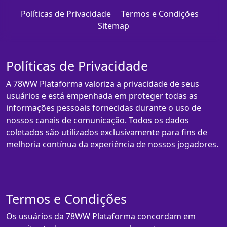
Políticas de Privacidade
Termos e Condições
Sitemap
Políticas de Privacidade
A 78WW Plataforma valoriza a privacidade de seus
usuários e está empenhada em proteger todas as
informações pessoais fornecidas durante o uso de
nossos canais de comunicação. Todos os dados
coletados são utilizados exclusivamente para fins de
melhoria contínua da experiência de nossos jogadores.
Termos e Condições
Os usuários da 78WW Plataforma concordam em