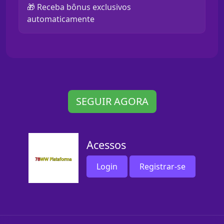
🎁 Receba bônus exclusivos
automaticamente
SEGUIR AGORA
Acessos
Login
Registrar-se