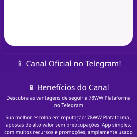
📱 Canal Oficial no Telegram!
📱 Benefícios do Canal
Descubra as vantagens de seguir a 78WW Plataforma
no Telegram
Sua melhor escolha em reputação: 78WW Plataforma ,
apostas de alto valor sem preocupações! App simples,
com muitos recursos e promoções, amplamente usado