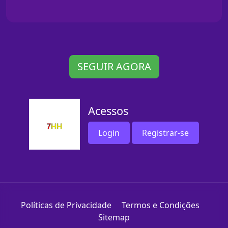
SEGUIR AGORA
Acessos
Login
Registrar-se
Políticas de Privacidade
Termos e Condições
Sitemap