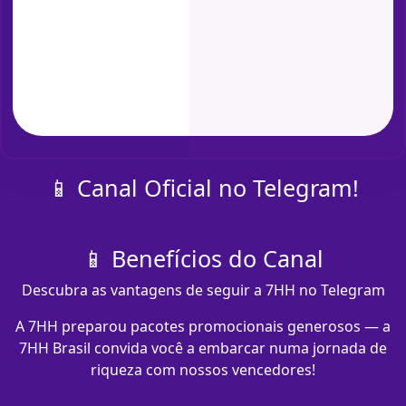
📱 Canal Oficial no Telegram!
📱 Benefícios do Canal
Descubra as vantagens de seguir a 7HH no Telegram
A 7HH preparou pacotes promocionais generosos — a
7HH Brasil convida você a embarcar numa jornada de
riqueza com nossos vencedores!