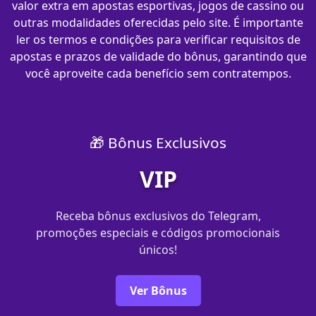
valor extra em apostas esportivas, jogos de cassino ou
outras modalidades oferecidas pelo site. É importante
ler os termos e condições para verificar requisitos de
apostas e prazos de validade do bônus, garantindo que
você aproveite cada benefício sem contratempos.
🎁 Bônus Exclusivos
VIP
Receba bônus exclusivos do Telegram,
promoções especiais e códigos promocionais
únicos!
Ver Bônus