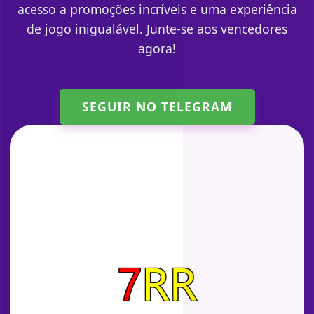
acesso a promoções incríveis e uma experiência
de jogo inigualável. Junte-se aos vencedores
agora!
SEGUIR NO TELEGRAM