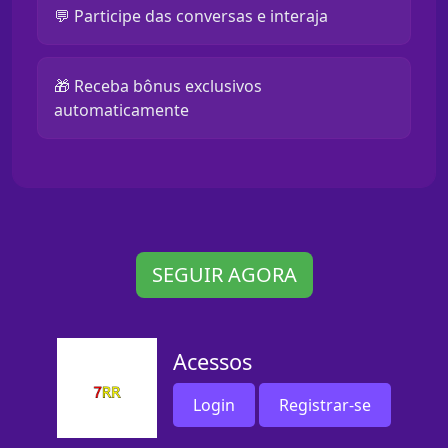
💬 Participe das conversas e interaja
🎁 Receba bônus exclusivos
automaticamente
SEGUIR AGORA
Acessos
Login
Registrar-se