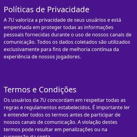
Políticas de Privacidade
A 7U valoriza a privacidade de seus usuários e está
empenhada em proteger todas as informações
pessoais fornecidas durante o uso de nossos canais de
comunicação. Todos os dados coletados são utilizados
exclusivamente para fins de melhoria contínua da
experiência de nossos jogadores.
Termos e Condições
Os usuários da 7U concordam em respeitar todas as
regras e regulamentos estabelecidos. É importante ler
e entender todos os termos antes de participar de
nossos canais de comunicação. A violação destes
termos pode resultar em penalizações ou na
suspensão da conta.