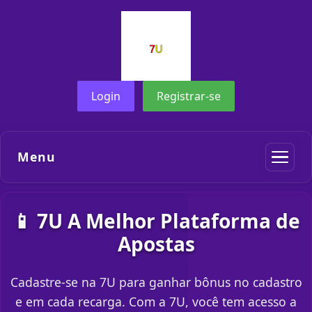
Login
Registrar-se
Menu
📱 7U A Melhor Plataforma de
Apostas
Cadastre-se na 7U para ganhar bônus no cadastro
e em cada recarga. Com a 7U, você tem acesso a