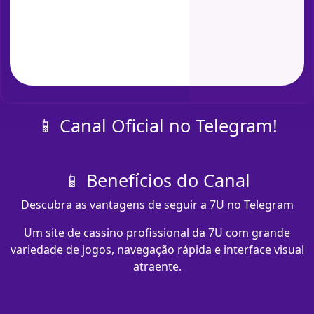
📱 Canal Oficial no Telegram!
📱 Benefícios do Canal
Descubra as vantagens de seguir a 7U no Telegram
Um site de cassino profissional da 7U com grande
variedade de jogos, navegação rápida e interface visual
atraente.