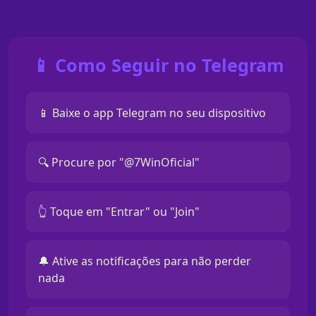
📱 Como Seguir no Telegram
📱 Baixe o app Telegram no seu dispositivo
🔍 Procure por "@7WinOficial"
👆 Toque em "Entrar" ou "Join"
🔔 Ative as notificações para não perder
nada