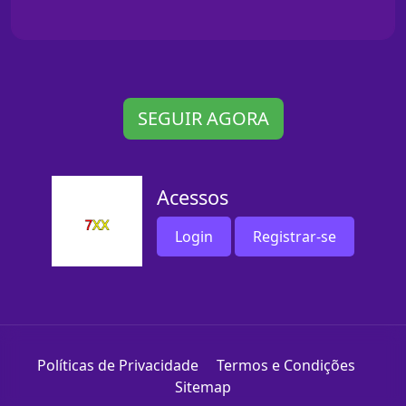
SEGUIR AGORA
Acessos
Login
Registrar-se
Políticas de Privacidade
Termos e Condições
Sitemap