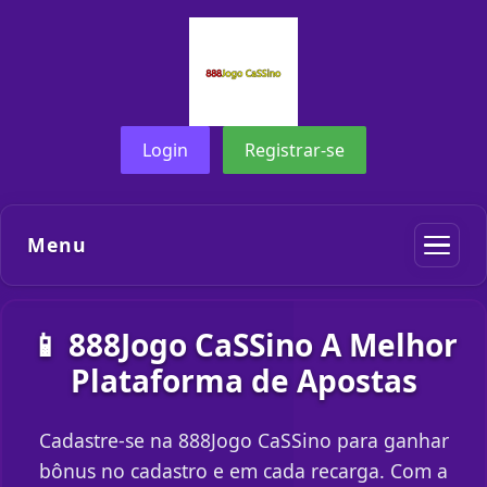
Login
Registrar-se
Menu
📱 888Jogo CaSSino A Melhor
Plataforma de Apostas
Cadastre-se na 888Jogo CaSSino para ganhar
bônus no cadastro e em cada recarga. Com a