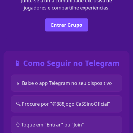
Junte-se a uma comunidade exclusiva de
jogadores e compartilhe experiências!
Entrar Grupo
📱 Como Seguir no Telegram
📱 Baixe o app Telegram no seu dispositivo
🔍 Procure por "@888Jogo CaSSinoOficial"
👆 Toque em "Entrar" ou "Join"