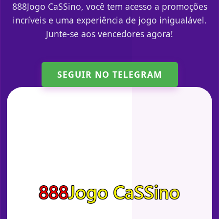
888Jogo CaSSino, você tem acesso a promoções
incríveis e uma experiência de jogo inigualável.
Junte-se aos vencedores agora!
SEGUIR NO TELEGRAM