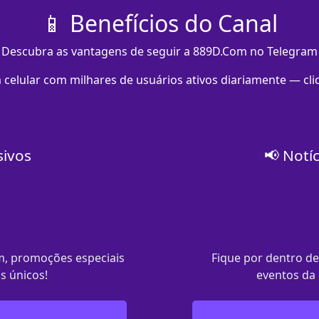
📱 Benefícios do Canal
Descubra as vantagens de seguir a 889D.Com no Telegram
celular com milhares de usuários ativos diariamente — cli
sivos
📢 Notí
m, promoções especiais
Fique por dentro d
s únicos!
eventos da