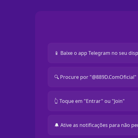
📱 Baixe o app Telegram no seu disp
🔍 Procure por "@889D.ComOficial"
👆 Toque em "Entrar" ou "Join"
🔔 Ative as notificações para não p