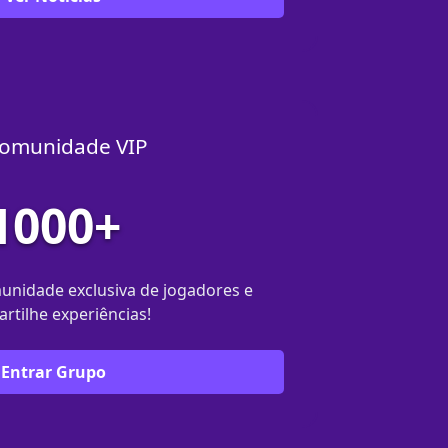
Comunidade VIP
1000+
unidade exclusiva de jogadores e
rtilhe experiências!
Entrar Grupo