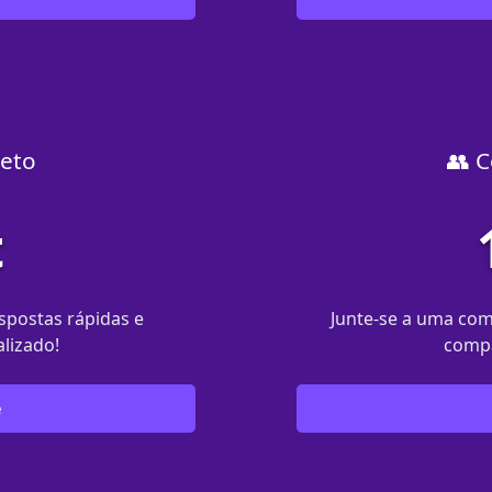
reto
👥 
t
espostas rápidas e
Junte-se a uma com
lizado!
compa
e