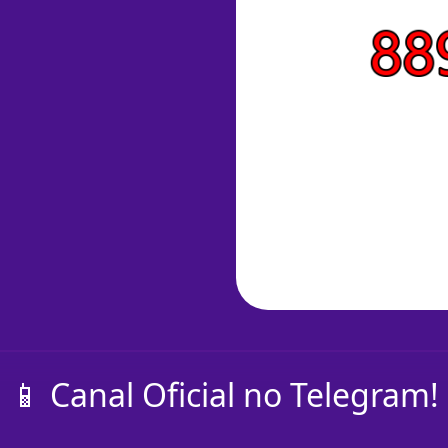
📱 Canal Oficial no Telegram!