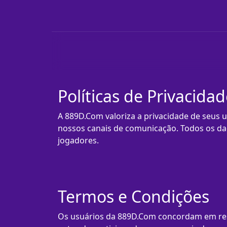
Políticas de Privacida
A 889D.Com valoriza a privacidade de seus
nossos canais de comunicação. Todos os dad
jogadores.
Termos e Condições
Os usuários da 889D.Com concordam em resp