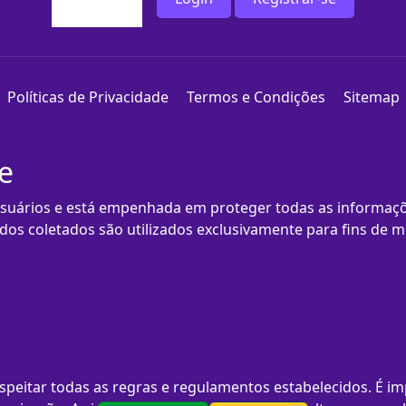
Políticas de Privacidade
Termos e Condições
Sitemap
de
 usuários e está empenhada em proteger todas as informaçõ
os coletados são utilizados exclusivamente para fins de m
eitar todas as regras e regulamentos estabelecidos. É im