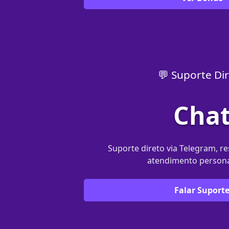
💬 Suporte Di
Cha
Suporte direto via Telegram, r
atendimento persona
Falar Suport