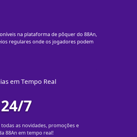
sponíveis na plataforma de pôquer do 88An,
eios regulares onde os jogadores podem
cias em Tempo Real
24/7
e todas as novidades, promoções e
da 88An em tempo real!