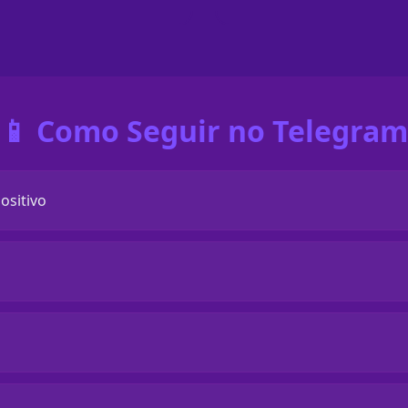
📱 Como Seguir no Telegram
ositivo