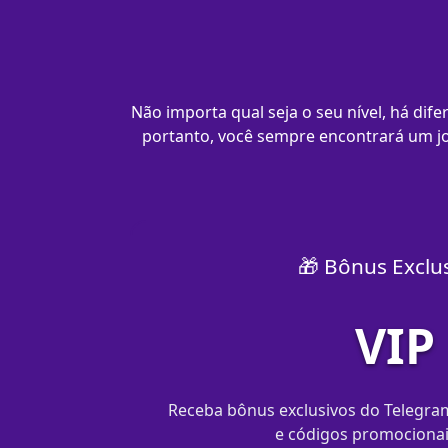
Não importa qual seja o seu nível, há dif
portanto, você sempre encontrará um j
🎁 Bônus Exclu
VIP
Receba bônus exclusivos do Telegra
e códigos promocionai