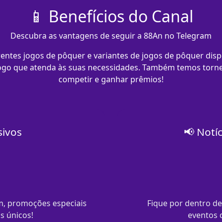
📱 Benefícios do Canal
Descubra as vantagens de seguir a 88An no Telegram
erentes jogos de pôquer e variantes de jogos de pôquer di
ogo que atenda às suas necessidades. Também temos torn
competir e ganhar prêmios!
sivos
📢 Notí
m, promoções especiais
Fique por dentro d
s únicos!
eventos 