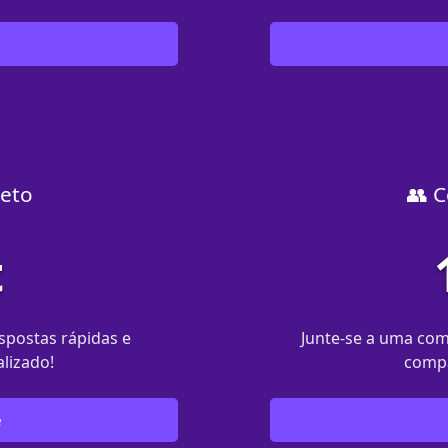
reto
👥 
t
espostas rápidas e
Junte-se a uma com
lizado!
compa
e