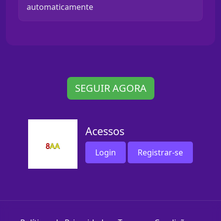
automaticamente
SEGUIR AGORA
Acessos
Login
Registrar-se