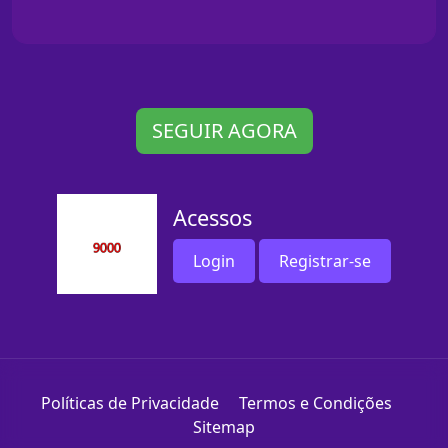
SEGUIR AGORA
Acessos
Login
Registrar-se
Políticas de Privacidade
Termos e Condições
Sitemap