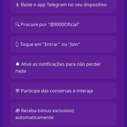
📱 Baixe o app Telegram no seu dispositivo
🔍 Procure por "@9000Oficial"
👆 Toque em "Entrar" ou "Join"
🔔 Ative as notificações para não perder
nada
💬 Participe das conversas e interaja
🎁 Receba bônus exclusivos
automaticamente